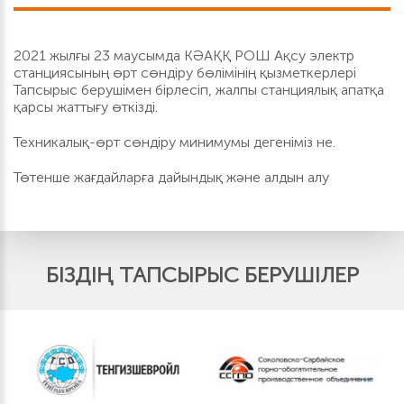
2021 жылғы 23 маусымда КӘАҚҚ РОШ Ақсу электр
станциясының өрт сөндіру бөлімінің қызметкерлері
Тапсырыс берушімен бірлесіп, жалпы станциялық апатқа
қарсы жаттығу өткізді.
Техникалық-өрт сөндіру минимумы дегеніміз не.
Төтенше жағдайларға дайындық және алдын алу
БІЗДІҢ ТАПСЫРЫС БЕРУШІЛЕР