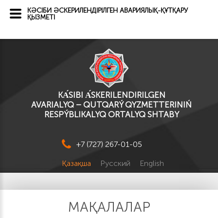
КӘСІБИ ӘСКЕРИЛЕНДІРІЛГЕН АВАРИЯЛЫҚ-ҚҰТҚАРУ
ҚЫЗМЕТІ
KА́SІBI А́SKERILENDIRILGEN
AVARIALYQ – QUTQARÝ QYZMETTERINIŃ
RESPÝBLIKALYQ ORTALYQ SHTABY
+7 (727) 267-01-05
Қазақша
Русский
English
МАҚАЛАЛАР