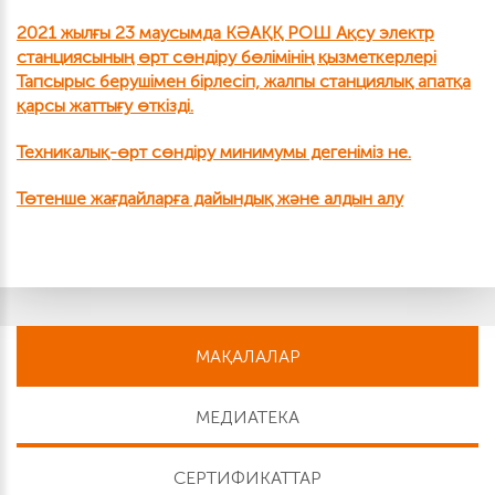
2021 жылғы 23 маусымда КӘАҚҚ РОШ Ақсу электр
станциясының өрт сөндіру бөлімінің қызметкерлері
Тапсырыс берушімен бірлесіп, жалпы станциялық апатқа
қарсы жаттығу өткізді.
Техникалық-өрт сөндіру минимумы дегеніміз не.
Төтенше жағдайларға дайындық және алдын алу
МАҚАЛАЛАР
МЕДИАТЕКА
СЕРТИФИКАТТАР