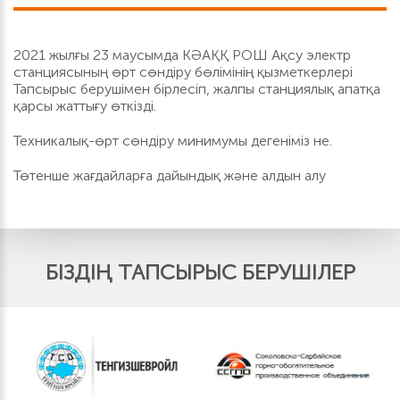
2021 жылғы 23 маусымда КӘАҚҚ РОШ Ақсу электр
станциясының өрт сөндіру бөлімінің қызметкерлері
Тапсырыс берушімен бірлесіп, жалпы станциялық апатқа
қарсы жаттығу өткізді.
Техникалық-өрт сөндіру минимумы дегеніміз не.
Төтенше жағдайларға дайындық және алдын алу
БІЗДІҢ ТАПСЫРЫС БЕРУШІЛЕР