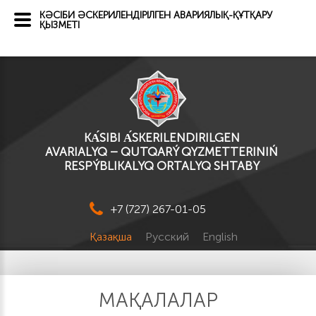
КӘСІБИ ӘСКЕРИЛЕНДІРІЛГЕН АВАРИЯЛЫҚ-ҚҰТҚАРУ
ҚЫЗМЕТІ
KА́SІBI А́SKERILENDIRILGEN
AVARIALYQ – QUTQARÝ QYZMETTERINIŃ
RESPÝBLIKALYQ ORTALYQ SHTABY
+7 (727) 267-01-05
Қазақша
Русский
English
МАҚАЛАЛАР