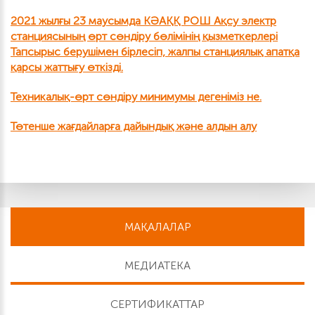
2021 жылғы 23 маусымда КӘАҚҚ РОШ Ақсу электр
станциясының өрт сөндіру бөлімінің қызметкерлері
Тапсырыс берушімен бірлесіп, жалпы станциялық апатқа
қарсы жаттығу өткізді.
Техникалық-өрт сөндіру минимумы дегеніміз не.
Төтенше жағдайларға дайындық және алдын алу
МАҚАЛАЛАР
МЕДИАТЕКА
СЕРТИФИКАТТАР