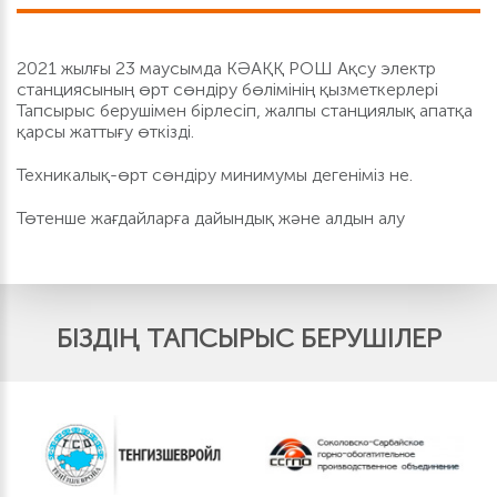
2021 жылғы 23 маусымда КӘАҚҚ РОШ Ақсу электр
станциясының өрт сөндіру бөлімінің қызметкерлері
Тапсырыс берушімен бірлесіп, жалпы станциялық апатқа
қарсы жаттығу өткізді.
Техникалық-өрт сөндіру минимумы дегеніміз не.
Төтенше жағдайларға дайындық және алдын алу
БІЗДІҢ ТАПСЫРЫС БЕРУШІЛЕР