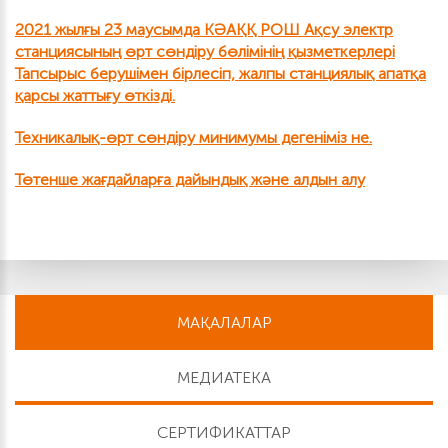
2021 жылғы 23 маусымда КӘАҚҚ РОШ Ақсу электр
станциясының өрт сөндіру бөлімінің қызметкерлері
Тапсырыс берушімен бірлесіп, жалпы станциялық апатқа
қарсы жаттығу өткізді.
Техникалық-өрт сөндіру минимумы дегеніміз не.
Төтенше жағдайларға дайындық және алдын алу
МАҚАЛАЛАР
МЕДИАТЕКА
СЕРТИФИКАТТАР