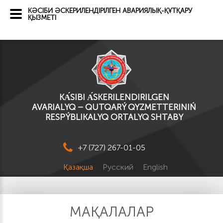
КӘСІБИ ӘСКЕРИЛЕНДІРІЛГЕН АВАРИЯЛЫҚ-ҚҰТҚАРУ
ҚЫЗМЕТІ
KА́SІBI А́SKERILENDIRILGEN
AVARIALYQ – QUTQARÝ QYZMETTERINIŃ
RESPÝBLIKALYQ ORTALYQ SHTABY
+7 (727) 267-01-05
Қазақша
Русский
English
МАҚАЛАЛАР