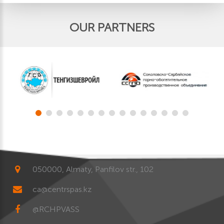
OUR PARTNERS
050000, Almaty, Panfilov str., 102
ca@centrspas.kz
@RCHPVASS