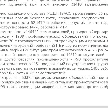
ими органами, при этом внесено 31410 предложени
нию командного состава РЦШ ПВАСС произведено 36 при
ениями правил безопасности, создающих предпосылки 
ответственности 52 ИТР и рабочих, допустивших эти нар
нструктировано 14778 рабочих и ИТР.
ерметичность 146442 самоспасателей, проверено (перезаря
расли - 1909 профилактических обследований по конт
числе 70 с государственными контролирующими органами,
личных нарушений требований ПБ и других нормативных до
ия в аварийных ситуациях проинструктировано 4875 рабо
сателей, проверено (перезаряжено) 14319 огнетушителей.
и других отраслях промышленности - 790 профилактич
при этом внесено 1151 предложений по устранению наруше
вано правилам поведения в аварийных ситуациях 1406 рабо
ерметичность 4105 самоспасателей.
й отрасли - 53371 профилактических обследований, при 
Порядку действия в аварийных ситуациях проинструктирова
299 плана ликвидации аварий, схем монтажа противовыб