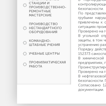
СТАНЦИИ И
контролирующ
ПРОИЗВОДСТВЕННО-
безопасности.
РЕМОНТНЫЕ
По представле
МАСТЕРСКИЕ
грубыми наруш
привлечены к 
ПРОИЗВОДСТВО
ситуациях прои
НЕСТАНДАРТНОГО
Проверено на г
ОБОРУДОВАНИЯ
В угольной от
защиты, в том 
КОМАНДНО-
устранению раз
ШТАБНЫЕ УЧЕНИЯ
Порядку действ
152373 самоспа
УЧЕБНЫЕ ЦЕНТРЫ
В химической 
ПРОФИЛАКТИЧЕСКАЯ
предприятиях, 
РАБОТА
Проинструктиро
Проверено на г
В нефтегазово
безопасности. 
Согласовано 1
документации.