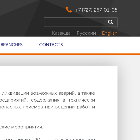
+7 (727) 267-01-05
Қазақша
Русский
English
BRANCHES
CONTACTS
 ликвидации возможных аварий, а также
редприятий, содержания в технически
зопасных приемов при ведении работ и
кие мероприятия:
в том числе 40 с государственными