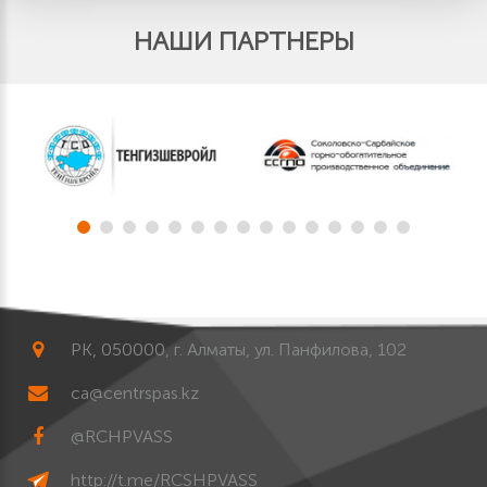
НАШИ ПАРТНЕРЫ
РК, 050000, г. Алматы, ул. Панфилова, 102
ca@centrspas.kz
@RCHPVASS
http://t.me/RCSHPVASS