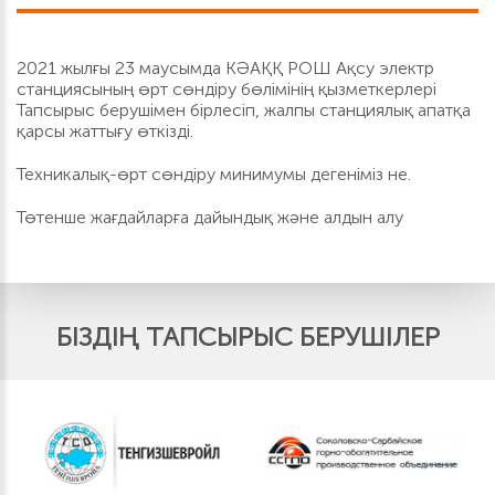
2021 жылғы 23 маусымда КӘАҚҚ РОШ Ақсу электр
станциясының өрт сөндіру бөлімінің қызметкерлері
Тапсырыс берушімен бірлесіп, жалпы станциялық апатқа
қарсы жаттығу өткізді.
Техникалық-өрт сөндіру минимумы дегеніміз не.
Төтенше жағдайларға дайындық және алдын алу
БІЗДІҢ ТАПСЫРЫС БЕРУШІЛЕР