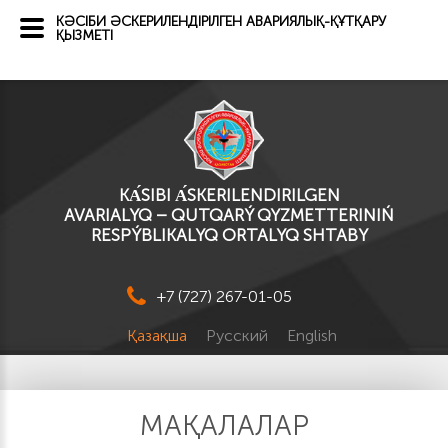
КӘСІБИ ӘСКЕРИЛЕНДІРІЛГЕН АВАРИЯЛЫҚ-ҚҰТҚАРУ
ҚЫЗМЕТІ
KА́SІBI А́SKERILENDIRILGEN
AVARIALYQ – QUTQARÝ QYZMETTERINIŃ
RESPÝBLIKALYQ ORTALYQ SHTABY
+7 (727) 267-01-05
Қазақша
Русский
English
МАҚАЛАЛАР