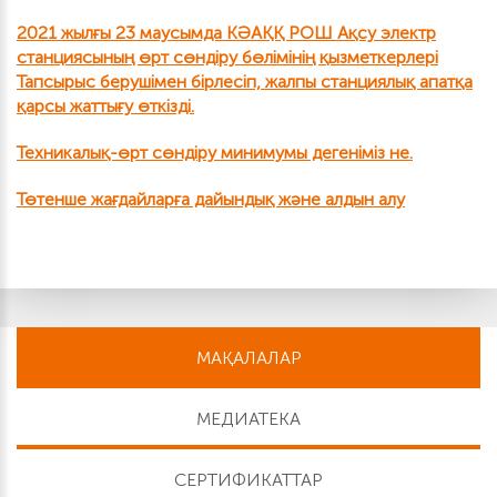
2021 жылғы 23 маусымда КӘАҚҚ РОШ Ақсу электр
станциясының өрт сөндіру бөлімінің қызметкерлері
Тапсырыс берушімен бірлесіп, жалпы станциялық апатқа
қарсы жаттығу өткізді.
Техникалық-өрт сөндіру минимумы дегеніміз не.
Төтенше жағдайларға дайындық және алдын алу
МАҚАЛАЛАР
МЕДИАТЕКА
СЕРТИФИКАТТАР