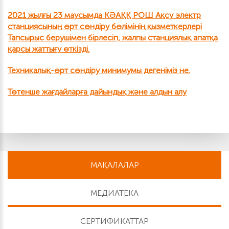
2021 жылғы 23 маусымда КӘАҚҚ РОШ Ақсу электр
станциясының өрт сөндіру бөлімінің қызметкерлері
Тапсырыс берушімен бірлесіп, жалпы станциялық апатқа
қарсы жаттығу өткізді.
Техникалық-өрт сөндіру минимумы дегеніміз не.
Төтенше жағдайларға дайындық және алдын алу
МАҚАЛАЛАР
МЕДИАТЕКА
СЕРТИФИКАТТАР