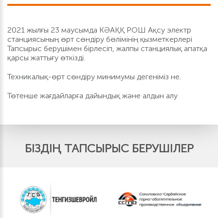
2021 жылғы 23 маусымда КӘАҚҚ РОШ Ақсу электр
станциясының өрт сөндіру бөлімінің қызметкерлері
Тапсырыс берушімен бірлесіп, жалпы станциялық апатқа
қарсы жаттығу өткізді.
Техникалық-өрт сөндіру минимумы дегеніміз не.
Төтенше жағдайларға дайындық және алдын алу
БІЗДІҢ ТАПСЫРЫС БЕРУШІЛЕР