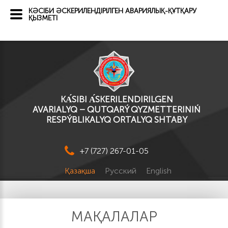
КӘСІБИ ӘСКЕРИЛЕНДІРІЛГЕН АВАРИЯЛЫҚ-ҚҰТҚАРУ
ҚЫЗМЕТІ
KА́SІBI А́SKERILENDIRILGEN
AVARIALYQ – QUTQARÝ QYZMETTERINIŃ
RESPÝBLIKALYQ ORTALYQ SHTABY
+7 (727) 267-01-05
Қазақша
Русский
English
МАҚАЛАЛАР