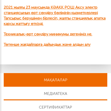
2021 жылғы 23 маусымда КӘАҚҚ РОШ Ақсу электр
станциясының өрт сөндіру бөлімінің қызметкерлері
Тапсырыс берушімен бірлесіп, жалпы станциялық апатқа
қарсы жаттығу өткізді.
Техникалық-өрт сөндіру минимумы дегеніміз не.
Төтенше жағдайларға дайындық және алдын алу
МАҚАЛАЛАР
МЕДИАТЕКА
СЕРТИФИКАТТАР