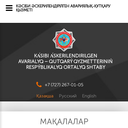
КӘСІБИ ӘСКЕРИЛЕНДІРІЛГЕН АВАРИЯЛЫҚ-ҚҰТҚАРУ
ҚЫЗМЕТІ
KА́SІBI А́SKERILENDIRILGEN
AVARIALYQ – QUTQARÝ QYZMETTERINIŃ
RESPÝBLIKALYQ ORTALYQ SHTABY
+7 (727) 267-01-05
Қазақша
Русский
English
МАҚАЛАЛАР