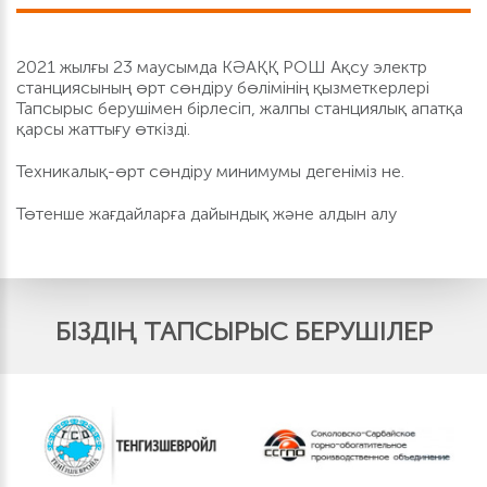
2021 жылғы 23 маусымда КӘАҚҚ РОШ Ақсу электр
станциясының өрт сөндіру бөлімінің қызметкерлері
Тапсырыс берушімен бірлесіп, жалпы станциялық апатқа
қарсы жаттығу өткізді.
Техникалық-өрт сөндіру минимумы дегеніміз не.
Төтенше жағдайларға дайындық және алдын алу
БІЗДІҢ ТАПСЫРЫС БЕРУШІЛЕР