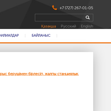
+7 (727) 267-01-05
Қазақша
Русский
English
ФИЛИАЛДАР
БАЙЛАНЫС
рыс берушімен бірлесіп, жалпы станциялық