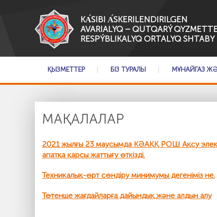
KА́SІBI А́SKERILENDIRILGEN
AVARIALYQ – QUTQARÝ QYZMETTE
RESPÝBLIKALYQ ORTALYQ SHTABY
ҚЫЗМЕТТЕР
БІЗ ТУРАЛЫ
МҰНАЙГАЗ Ж
МАҚАЛАЛАР
2021 жылғы 23 маусымда КӘАҚҚ РОШ Ақсу электр
апатқа қарсы жаттығу өткізді.
Техникалық-өрт сөндіру минимумы дегеніміз не.
Төтенше жағдайларға дайындық және алдын алу