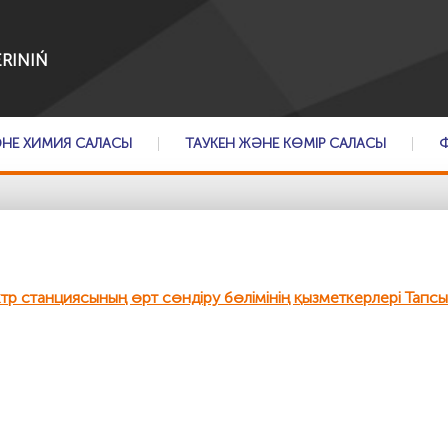
RINIŃ
ӘНЕ ХИМИЯ САЛАСЫ
ТАУКЕН ЖӘНЕ КӨМІР САЛАСЫ
 станциясының өрт сөндіру бөлімінің қызметкерлері Тапсы