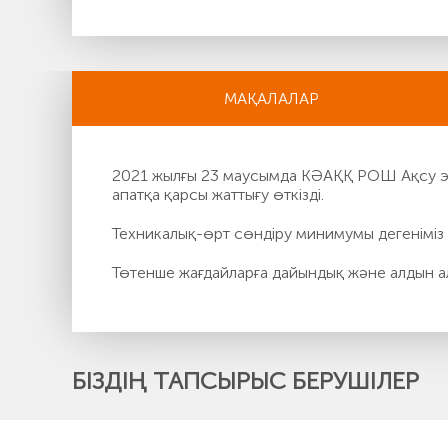
МАҚАЛАЛАР
2021 жылғы 23 маусымда КӘАҚҚ РОШ Ақсу эле
апатқа қарсы жаттығу өткізді.
Техникалық-өрт сөндіру минимумы дегеніміз 
Төтенше жағдайларға дайындық және алдын а
БІЗДІҢ ТАПСЫРЫС БЕРУШІЛЕР