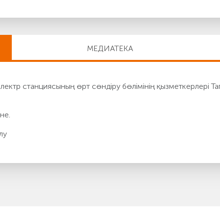
МЕДИАТЕКА
ктр станциясының өрт сөндіру бөлімінің қызметкерлері Та
не.
лу